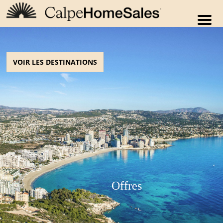
M
e
n
u
VOIR LES DESTINATIONS
Offres